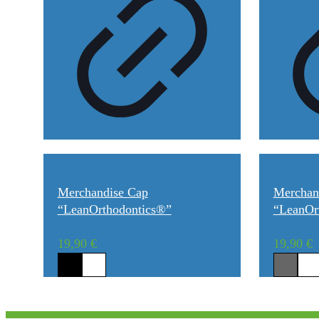
Merchandise Cap
Merchand
“LeanOrthodontics®”
“LeanOr
19,90
€
19,90
€