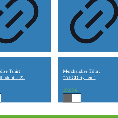
ise Tshirt
Merchandise Tshirt
thodontics®”
“ABCD System”
19,90
€