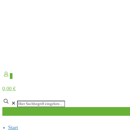
0
0,00 €
✕
Start