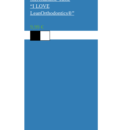
“I LOVE
LeanOrthodontics®”
9,99
€