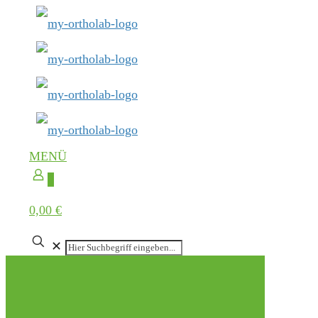
MENÜ
0
0,00 €
✕