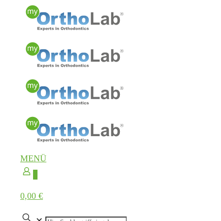
MENÜ
0
0,00 €
✕