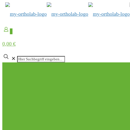
0
0,00 €
✕