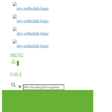
MENÜ
0
0,00 €
✕