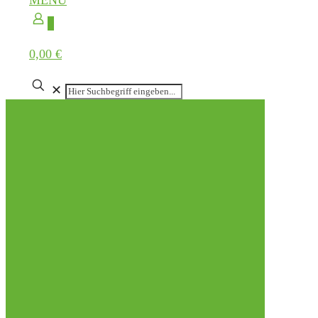
MENÜ
0
0,00 €
✕