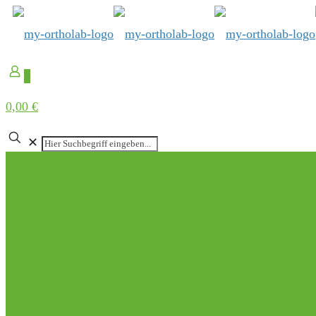
0
0,00 €
✕