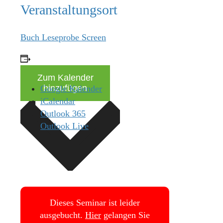
Veranstaltungsort
Buch Leseprobe Screen
Zum Kalender
hinzufügen
Google Kalender
iCalendar
Outlook 365
Outlook Live
Dieses Seminar ist leider
ausgebucht.
Hier
gelangen Sie