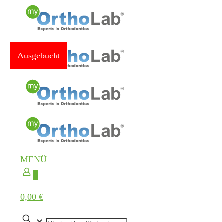
Ausgebucht
MENÜ
0
0,00 €
✕