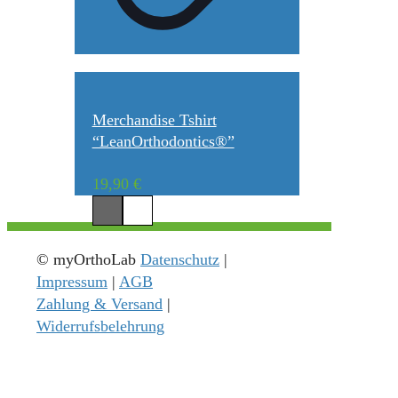
Merchandise Tshirt
“LeanOrthodontics®”
19,90
€
© myOrthoLab
Datenschutz
|
Impressum
|
AGB
Zahlung & Versand
|
Widerrufsbelehrung