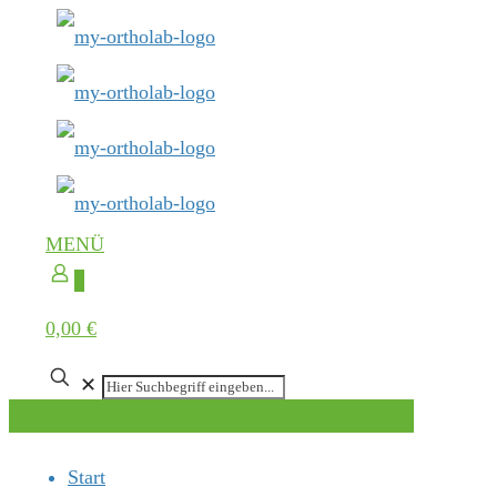
MENÜ
0
0,00 €
✕
Start