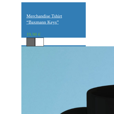
Merchandise Tshirt
“Baxmann Keys”
19,90
€