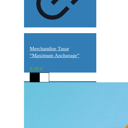
Merchandise Tasse
“Maximum Anchorage”
9,99
€