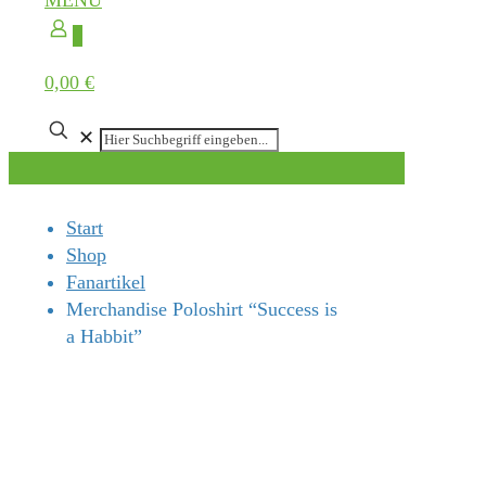
MENÜ
0
0,00 €
✕
Start
Shop
Fanartikel
Merchandise Poloshirt “Success is
a Habbit”