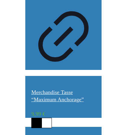
Merchandise Tasse
“Maximum Anchorage”
9,99
€