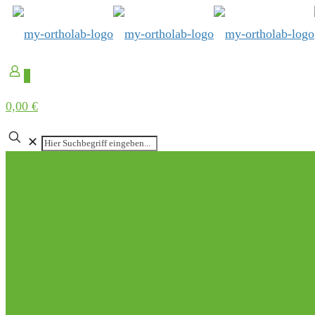
0
0,00 €
✕