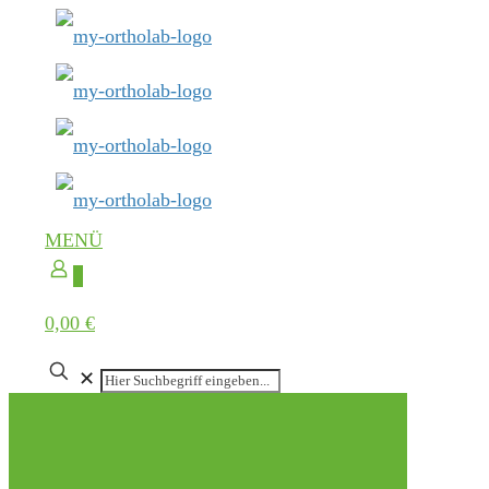
MENÜ
0
0,00 €
✕