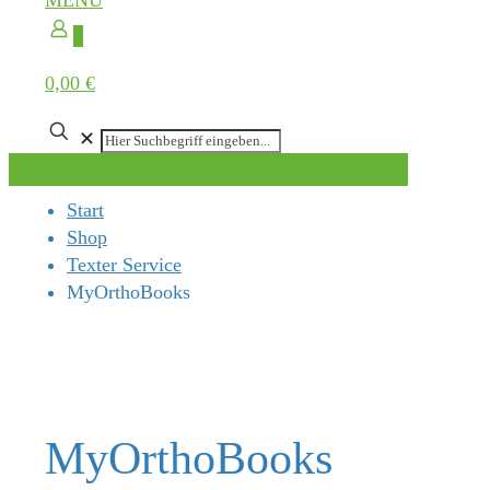
MENÜ
0
0,00 €
✕
Start
Shop
Texter Service
MyOrthoBooks
MyOrthoBooks