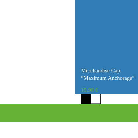
Merchandise Cap
“Maximum Anchorage”
19,90
€