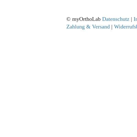
© myOrthoLab
Datenschutz
|
I
Zahlung & Versand
|
Widerrufs