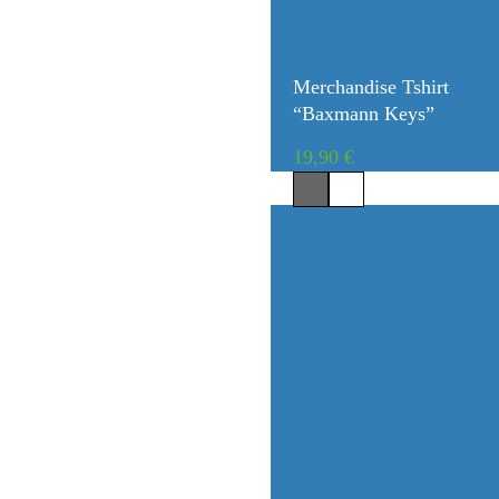
Merchandise Tshirt
“Baxmann Keys”
19,90
€