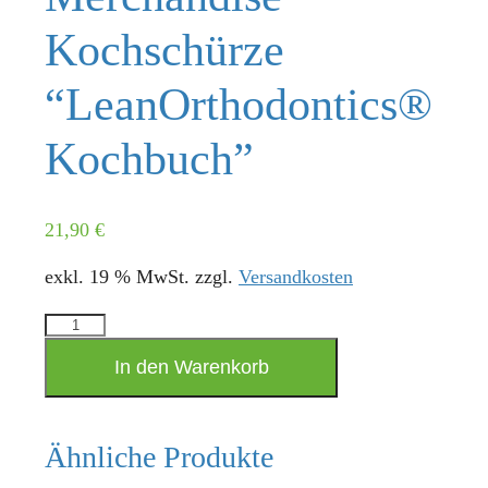
Kochschürze
“LeanOrthodontics®
Kochbuch”
21,90
€
exkl. 19 % MwSt.
zzgl.
Versandkosten
Merchandise
Kochschürze
In den Warenkorb
"LeanOrthodontics®
Kochbuch"
Menge
Ähnliche Produkte