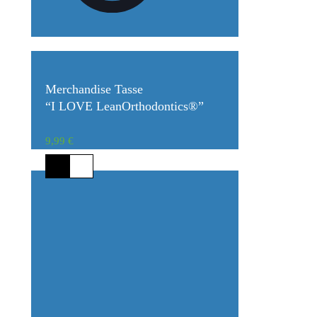
Merchandise Tasse
“I LOVE LeanOrthodontics®”
9,99
€