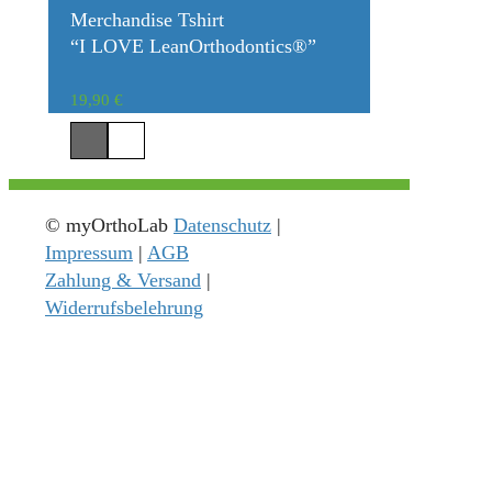
Merchandise Tshirt
“I LOVE LeanOrthodontics®”
19,90
€
© myOrthoLab
Datenschutz
|
Impressum
|
AGB
Zahlung & Versand
|
Widerrufsbelehrung