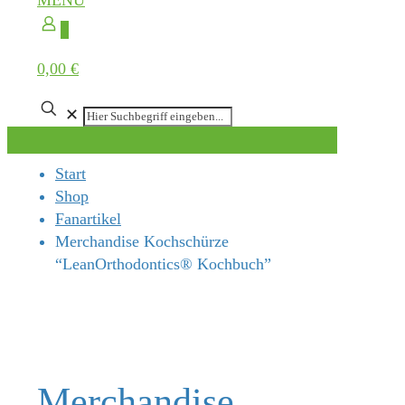
MENÜ
0
0,00 €
✕
Start
Shop
Fanartikel
Merchandise Kochschürze
“LeanOrthodontics® Kochbuch”
Merchandise