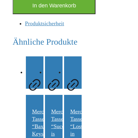
Cap"LeanOrthodontics®"
In den Warenkorb
Menge
Produktsicherheit
Ähnliche Produkte
Merchandise
Merchandise
Merchandise
Tasse
Tasse
Tasse
“Baxmann
“Success
“Lost
Keys”
is
in