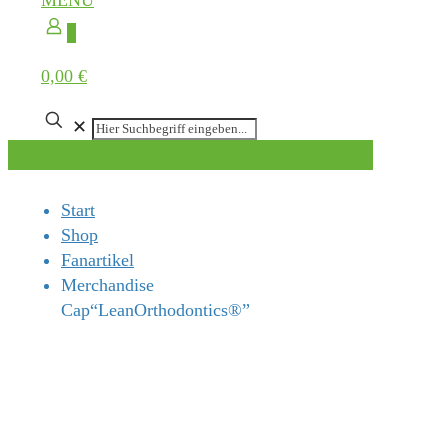
MENÜ
0
0,00 €
✕
Start
Shop
Fanartikel
Merchandise
Cap“LeanOrthodontics®”