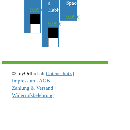
a
Space”
9,99
€
Habit”
9,99
€
9,99
€
© myOrthoLab
Datenschutz
|
Impressum
|
AGB
Zahlung & Versand
|
Widerrufsbelehrung