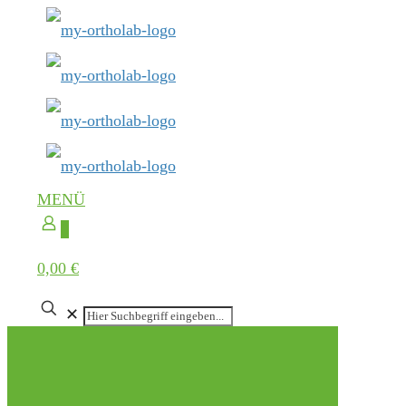
MENÜ
0
0,00 €
✕