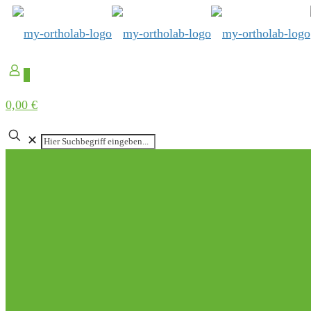
0
0,00 €
✕