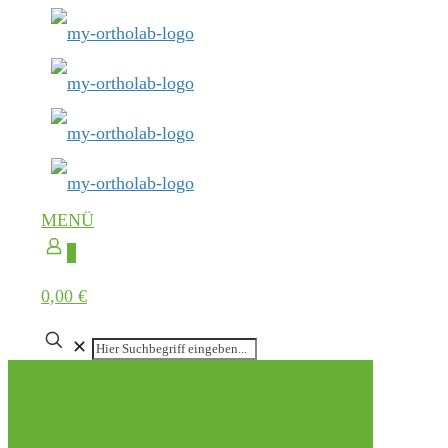
MENÜ
0
0,00 €
✕